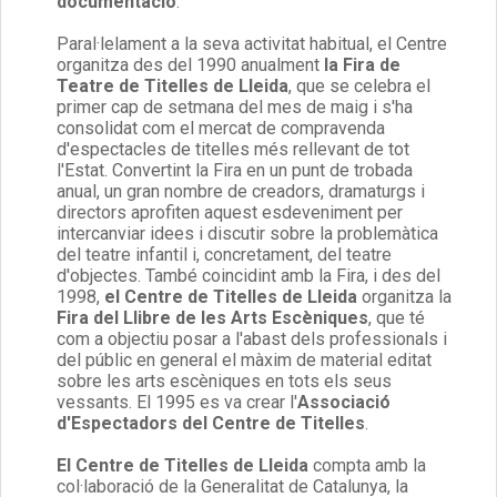
documentació
.
Paral·lelament a la seva activitat habitual, el Centre
organitza des del 1990 anualment
la Fira de
Teatre de Titelles de Lleida
, que se celebra el
primer cap de setmana del mes de maig i s'ha
consolidat com el mercat de compravenda
d'espectacles de titelles més rellevant de tot
l'Estat. Convertint la Fira en un punt de trobada
anual, un gran nombre de creadors, dramaturgs i
directors aprofiten aquest esdeveniment per
intercanviar idees i discutir sobre la problemàtica
del teatre infantil i, concretament, del teatre
d'objectes. També coincidint amb la Fira, i des del
1998,
el Centre de Titelles de Lleida
organitza la
Fira del Llibre de les Arts Escèniques
, que té
com a objectiu posar a l'abast dels professionals i
del públic en general el màxim de material editat
sobre les arts escèniques en tots els seus
vessants. El 1995 es va crear l'
Associació
d'Espectadors del Centre de Titelles
.
El Centre de Titelles de Lleida
compta amb la
col·laboració de la Generalitat de Catalunya, la