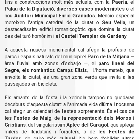
fins a construccions molt més actuals, com la
Paeria
, el
Palau de la Diputació
,
diverses cases modernistes
o el
nou
Auditori Municipal Enric Granados
. Menció especial
mereixen l'antiga catedral de la ciutat o
Seu Vella
, un
destacadíssim edifici romanicogòtic que domina la ciutat
des del turó homònim i
el Castell Templer de Gardeny
A aquesta riquesa monumental cal afegir la profusió de
parcs i espais naturals del municipi:el
Parc de la Mitjana
—
àrea fluvial amb zones d’esbarjo —, e
l parc lineal del
Segre
,
els romàntics Camps Elisis
,... L’horta mateix, que
envolta la ciutat, és una gran zona verda que invita a les
passejades en bicicleta.
Els amants de la festa i la xerinola tampoc no quedaran
decebuts d’aquesta ciutat: a l’animada vida diürna i nocturna
cal afegir un calendari de festes sorprenents. És el cas de
les Festes de Maig
, de
la representació dels Moros i
Cristians
, del singularíssim
Aplec del Caragol
, que aplega
milers de lleidatans i forasters, o de
les Festes de
Tardor
, de caire més cultural. No hem d’oblidar altres