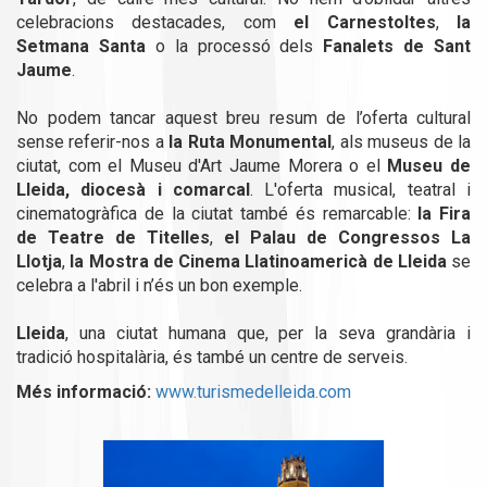
celebracions destacades, com
el Carnestoltes
,
la
Setmana Santa
o la processó dels
Fanalets de Sant
Jaume
.
No podem tancar aquest breu resum de l’oferta cultural
sense referir-nos a
la Ruta Monumental
, als museus de la
ciutat, com el Museu d'Art Jaume Morera o el
Museu de
Lleida, diocesà i comarcal
. L'oferta musical, teatral i
cinematogràfica de la ciutat també és remarcable:
la Fira
de Teatre de Titelles
,
el Palau de Congressos La
Llotja
,
la Mostra de Cinema Llatinoamericà de Lleida
se
celebra a l'abril i n’és un bon exemple.
Lleida
, una ciutat humana que, per la seva grandària i
tradició hospitalària, és també un centre de serveis.
Més informació:
www.turismedelleida.com